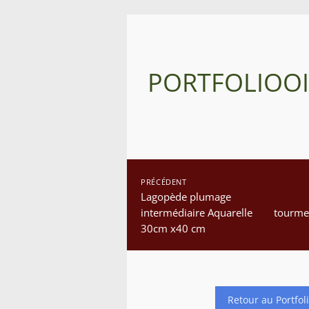
PORTFOLIO
O
PRÉCÉDENT
Lagopède plumage
intermédiaire Aquarelle
tourme
30cm x40 cm
Retour au Portfol