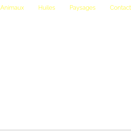
Animaux
Huiles
Paysages
Contact
Peinture Animalièr
Faune et flore des Pyrénées-orientales